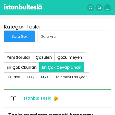
Kategori:
Tesla
Soru Sor
Yeni Sorular
Çözülen
Çözülmeyen
En Çok Okunan
En Çok Cevaplanan
Bu Hafta
Bu Ay
Bu Yıl
Sıralamayı Ters Çevir
İstanbul Tesla